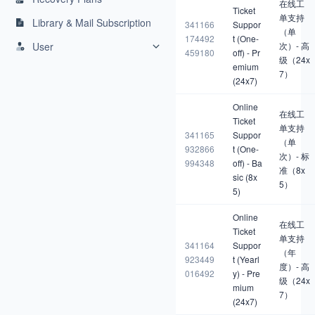
在线工
Ticket
单支持
Library & Mail Subscription
341166
Suppor
（单
174492
t (One-
User
次）- 高
459180
off) - Pr
级（24x
emium
7）
(24x7)
Online
在线工
Ticket
单支持
341165
Suppor
（单
932866
t (One-
次）- 标
994348
off) - Ba
准（8x
sic (8x
5）
5)
Online
在线工
Ticket
单支持
341164
Suppor
（年
923449
t (Yearl
度）- 高
016492
y) - Pre
级（24x
mium
7）
(24x7)