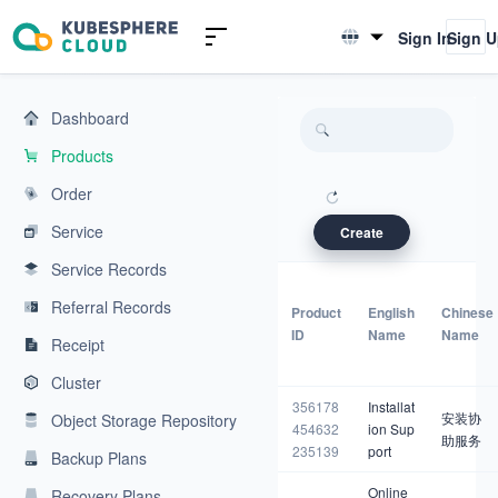
KubeSphere Cloud | Cloud Native Application Service Platform
Sign In
Sign 
English
简体中文
Dashboard
Products
Order
Service
Create
Service Records
Referral Records
Product
English
Chinese
ID
Name
Name
Receipt
Cluster
356178
Installat
安装协
Object Storage Repository
454632
ion Sup
助服务
235139
port
Backup Plans
Online
Recovery Plans